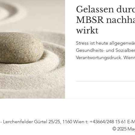
Gelassen durc
MBSR nachhal
wirkt
Stress ist heute allgegenwär
Gesundheits- und Sozialbe
Verantwortungsdruck. Wenn
Alarmbereitschaft ist, steig
Angsterkrankungen und ps
es gibt einen nachweislich
zu entkommen: MBSR – Mind
- Lerchenfelder Gürtel 25/25, 1160 Wien t: +43664/248 15 61 E-M
© 2025 Ma