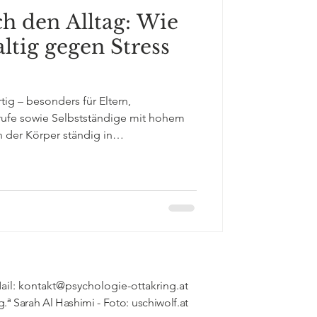
h den Alltag: Wie
tig gegen Stress
tig – besonders für Eltern,
rufe sowie Selbstständige mit hohem
 der Körper ständig in
t das Risiko für Burnout, Depressionen,
ychosomatische Beschwerden. Doch
 wirksamen Weg, um diesem Kreislauf
fulness-Based Stress Reduction.
ail:
kontakt@psychologie-ottakring.at
g.
ª
Sarah Al Hashimi - Foto: uschiwolf.at